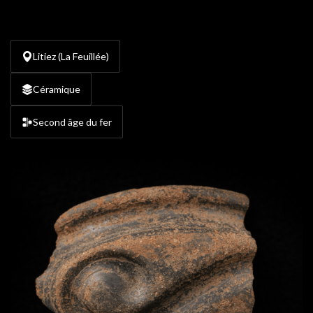
Litiez (La Feuillée)
Céramique
Second âge du fer